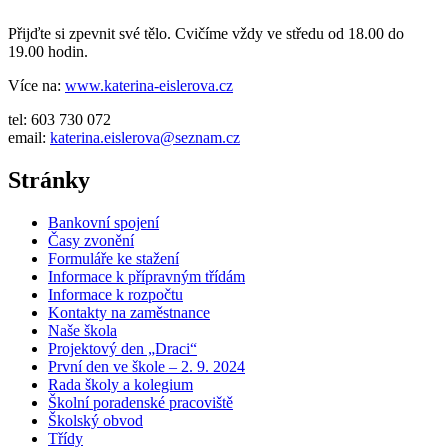
Přijďte si zpevnit své tělo. Cvičíme vždy ve středu od 18.00 do
19.00 hodin.
Více na:
www.katerina-eislerova.cz
tel: 603 730 072
email:
katerina.eislerova@seznam.cz
Stránky
Bankovní spojení
Časy zvonění
Formuláře ke stažení
Informace k přípravným třídám
Informace k rozpočtu
Kontakty na zaměstnance
Naše škola
Projektový den „Draci“
První den ve škole – 2. 9. 2024
Rada školy a kolegium
Školní poradenské pracoviště
Školský obvod
Třídy