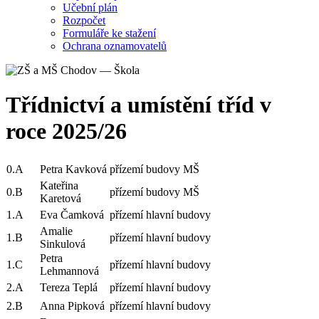
Učební plán
Rozpočet
Formuláře ke stažení
Ochrana oznamovatelů
Třídnictví a umístění tříd v
roce 2025/26
0.A
Petra Kavková
přízemí budovy MŠ
Kateřina
0.B
přízemí budovy MŠ
Karetová
1.A
Eva Čamková
přízemí hlavní budovy
Amalie
1.B
přízemí hlavní budovy
Sinkulová
Petra
1.C
přízemí hlavní budovy
Lehmannová
2.A
Tereza Teplá
přízemí hlavní budovy
2.B
Anna Pipková
přízemí hlavní budovy