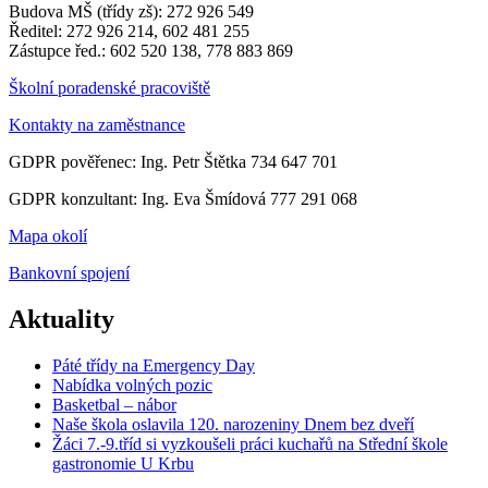
Budova MŠ (třídy zš): 272 926 549
Ředitel: 272 926 214, 602 481 255
Zástupce řed.: 602 520 138, 778 883 869
Školní poradenské pracoviště
Kontakty na zaměstnance
GDPR pověřenec: Ing. Petr Štětka 734 647 701
GDPR konzultant: Ing. Eva Šmídová 777 291 068
Mapa okolí
Bankovní spojení
Aktuality
Páté třídy na Emergency Day
Nabídka volných pozic
Basketbal – nábor
Naše škola oslavila 120. narozeniny Dnem bez dveří
Žáci 7.-9.tříd si vyzkoušeli práci kuchařů na Střední škole
gastronomie U Krbu