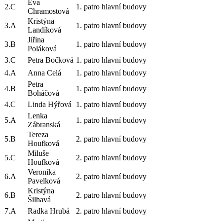
Eva
2.C
1. patro hlavní budovy
Chramostová
Kristýna
3.A
1. patro hlavní budovy
Landíková
Jiřina
3.B
1. patro hlavní budovy
Poláková
3.C
Petra Bočková
1. patro hlavní budovy
4.A
Anna Celá
1. patro hlavní budovy
Petra
4.B
1. patro hlavní budovy
Boháčová
4.C
Linda Hýřová
1. patro hlavní budovy
Lenka
5.A
1. patro hlavní budovy
Zábranská
Tereza
5.B
2. patro hlavní budovy
Houfková
Miluše
5.C
2. patro hlavní budovy
Houfková
Veronika
6.A
2. patro hlavní budovy
Pavelková
Kristýna
6.B
2. patro hlavní budovy
Šilhavá
7.A
Radka Hrubá
2. patro hlavní budovy