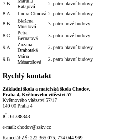
Martina
7.B
2. patro hlavní budovy
Ratajová
8.A
Jindra Cimová
2. patro hlavní budovy
Blažena
8.B
3. patro nové budovy
Musilová
Petra
8.C
3. patro nové budovy
Bernatová
Zuzana
9.A
2. patro hlavní budovy
Drahotská
Mária
9.B
2. patro hlavní budovy
Mésarošová
Rychlý kontakt
Základní škola a mateřská škola Chodov,
Praha 4, Květnového vítězství 57
Květnového vítězství 57/17
149 00 Praha 4
IČ: 61388343
e-mail: chodov@zskv.cz
Kancelář ZŠ: 222 365 075, 774 044 969