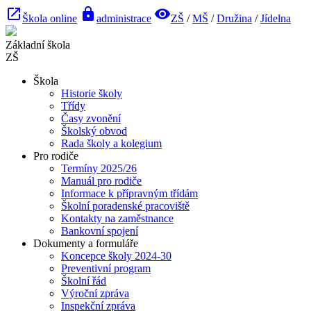
launch
lock
visibility
Škola online
administrace
ZŠ
/
MŠ
/
Družina
/
Jídelna
Základní škola
ZŠ
Škola
Historie školy
Třídy
Časy zvonění
Školský obvod
Rada školy a kolegium
Pro rodiče
Termíny 2025/26
Manuál pro rodiče
Informace k přípravným třídám
Školní poradenské pracoviště
Kontakty na zaměstnance
Bankovní spojení
Dokumenty a formuláře
Koncepce školy 2024-30
Preventivní program
Školní řád
Výroční zpráva
Inspekční zpráva