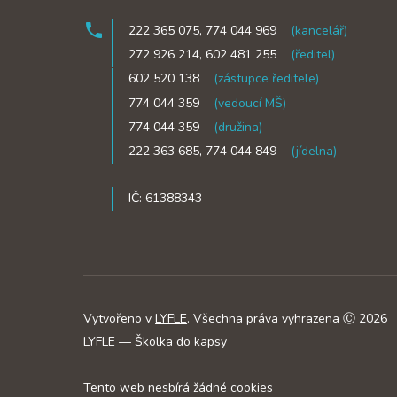
phone
222 365 075, 774 044 969
(kancelář)
phone
272 926 214, 602 481 255
(ředitel)
phone
602 520 138
(zástupce ředitele)
phone
774 044 359
(vedoucí MŠ)
phone
774 044 359
(družina)
phone
222 363 685, 774 044 849
(jídelna)
phone
IČ: 61388343
Vytvořeno v
LYFLE
. Všechna práva vyhrazena Ⓒ 2026
LYFLE — Školka do kapsy
Tento web nesbírá žádné cookies