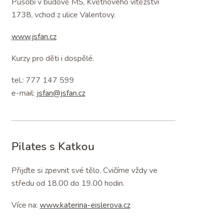
Působí v budově MŠ, Květnového vítězství
1738, vchod z ulice Valentovy.
www.jsfan.cz
Kurzy pro děti i dospělé.
tel.: 777 147 599
e-mail:
jsfan@jsfan.cz
Pilates s Katkou
Přijďte si zpevnit své tělo. Cvičíme vždy ve
středu od 18.00 do 19.00 hodin.
Více na:
www.katerina-eislerova.cz