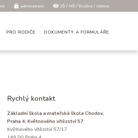
/
/
/
lock
visibility
ine
administrace
ZŠ
MŠ
Družina
Jídelna
PRO RODIČE
DOKUMENTY A FORMULÁŘE
Rychlý kontakt
Základní škola a mateřská škola Chodov,
Praha 4, Květnového vítězství 57
Květnového vítězství 57/17
149 00 Praha 4