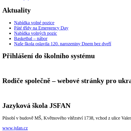
Aktuality
Nabídka volné pozice
Páté třídy na Emergency Day
Nabídka volných pozic
Basketbal – nábor
Naše škola oslavila 120. narozeniny Dnem bez dveří
Přihlášení do školního systému
Rodiče společně – webové stránky pro ukra
Jazyková škola JSFAN
Působí v budově MŠ, Květnového vítězství 1738, vchod z ulice Vale
www.jsfan.cz