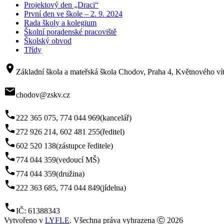
Projektový den „Draci“
První den ve škole – 2. 9. 2024
Rada školy a kolegium
Školní poradenské pracoviště
Školský obvod
Třídy
room
Základní škola a mateřská škola Chodov, Praha 4, Květnového vít
mail
chodov@zskv.cz
phone
222 365 075, 774 044 969
(kancelář)
phone
272 926 214, 602 481 255
(ředitel)
phone
602 520 138
(zástupce ředitele)
phone
774 044 359
(vedoucí MŠ)
phone
774 044 359
(družina)
phone
222 363 685, 774 044 849
(jídelna)
phone
IČ: 61388343
Vytvořeno v
LYFLE
. Všechna práva vyhrazena Ⓒ 2026