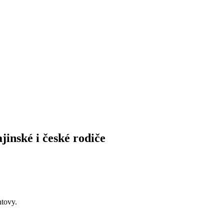
jinské i české rodiče
ntovy.