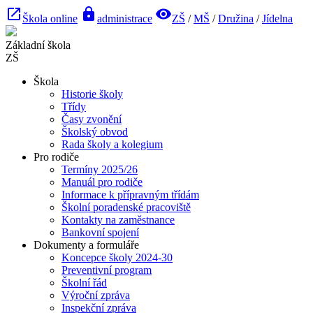
launch
lock
visibility
Škola online
administrace
ZŠ
/
MŠ
/
Družina
/
Jídelna
Základní škola
ZŠ
Škola
Historie školy
Třídy
Časy zvonění
Školský obvod
Rada školy a kolegium
Pro rodiče
Termíny 2025/26
Manuál pro rodiče
Informace k přípravným třídám
Školní poradenské pracoviště
Kontakty na zaměstnance
Bankovní spojení
Dokumenty a formuláře
Koncepce školy 2024-30
Preventivní program
Školní řád
Výroční zpráva
Inspekční zpráva