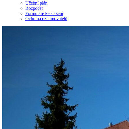
Učební plán
Rozpočet
Formuláře ke stažení
Ochrana oznamovatelů