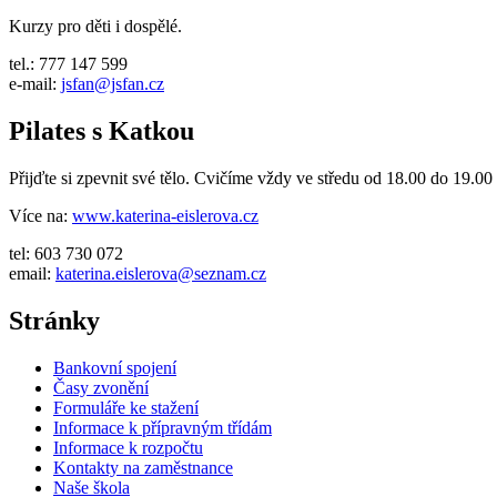
Kurzy pro děti i dospělé.
tel.: 777 147 599
e-mail:
jsfan@jsfan.cz
Pilates s Katkou
Přijďte si zpevnit své tělo. Cvičíme vždy ve středu od 18.00 do 19.00
Více na:
www.katerina-eislerova.cz
tel: 603 730 072
email:
katerina.eislerova@seznam.cz
Stránky
Bankovní spojení
Časy zvonění
Formuláře ke stažení
Informace k přípravným třídám
Informace k rozpočtu
Kontakty na zaměstnance
Naše škola