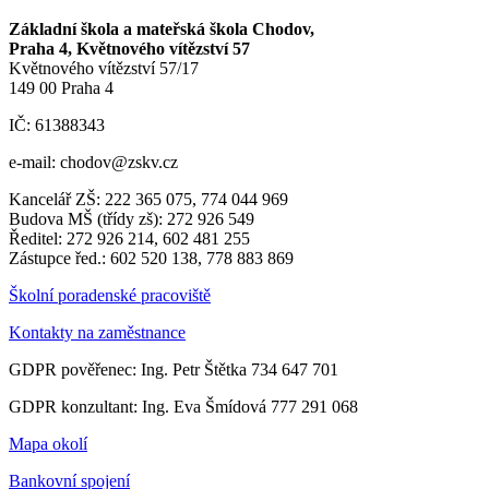
Základní škola a mateřská škola Chodov,
Praha 4, Květnového vítězství 57
Květnového vítězství 57/17
149 00 Praha 4
IČ: 61388343
e-mail: chodov@zskv.cz
Kancelář ZŠ: 222 365 075, 774 044 969
Budova MŠ (třídy zš): 272 926 549
Ředitel: 272 926 214, 602 481 255
Zástupce řed.: 602 520 138, 778 883 869
Školní poradenské pracoviště
Kontakty na zaměstnance
GDPR pověřenec: Ing. Petr Štětka 734 647 701
GDPR konzultant: Ing. Eva Šmídová 777 291 068
Mapa okolí
Bankovní spojení